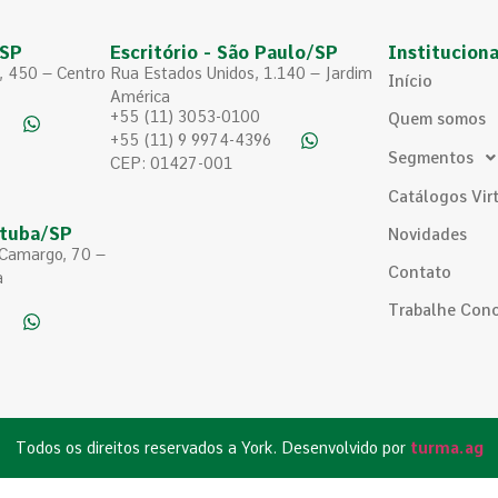
/SP
Escritório - São Paulo/SP
Instituciona
, 450 – Centro
Rua Estados Unidos, 1.140 – Jardim
Início
América
+55 (11) 3053-0100
Quem somos
+55 (11) 9 9974-4396
Segmentos
CEP: 01427-001
Catálogos Vir
atuba/SP
Novidades
 Camargo, 70 –
Contato
a
Trabalhe Con
Todos os direitos reservados a York. Desenvolvido por
turma.ag