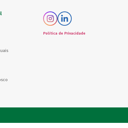
l
Política de Privacidade
tuais
osco